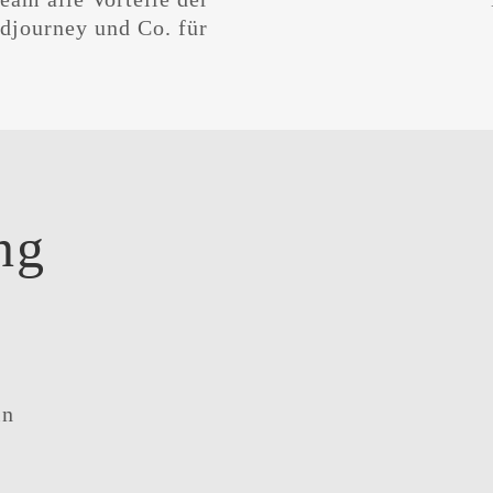
djourney und Co. für
ng
in