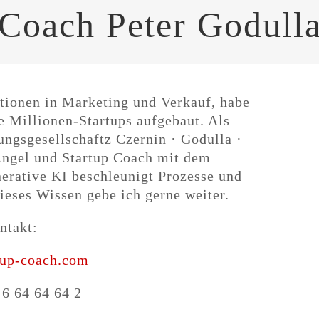
Coach Peter Godull
, Dozent, Trainer oder unbequemer Coach im Wa
tionen in Marketing und Verkauf, habe
e Millionen-Startups aufgebaut. Als
ungsgesellschaftz Czernin · Godulla ·
 Angel und Startup Coach mit dem
erative KI beschleunigt Prozesse und
ieses Wissen gebe ich gerne weiter.
ntakt:
tup-coach.com
 6 64 64 64 2