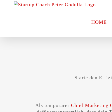
Zum
Inhalt
springen
HOME
Starte den Effiz
Als temporärer
Chief Marketing O
dafür verantwortlich, dass dein T