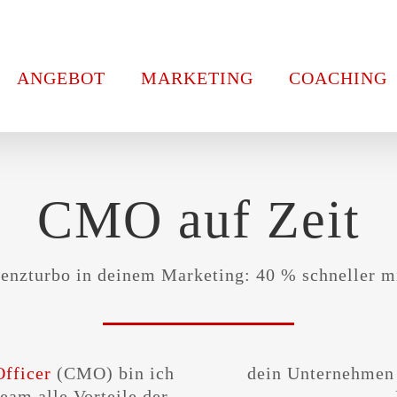
ANGEBOT
MARKETING
COACHING
CMO auf Zeit
ienzturbo in deinem Marketing: 40 % schneller m
fficer
(CMO) bin ich
dein Unternehmen nutzt. Bitte frage einfach nach
eam alle Vorteile der