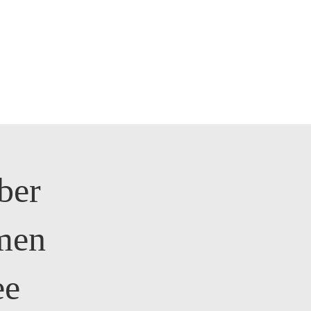
ber
men
ee