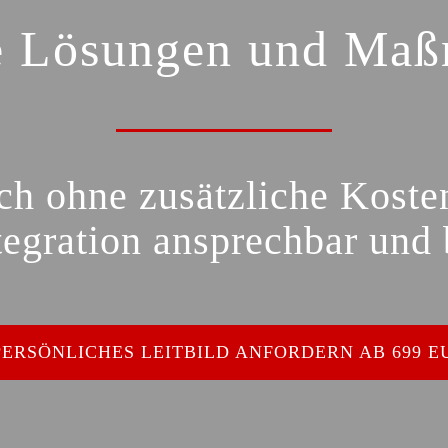
e Lösungen und Ma
ich ohne zusätzliche Koste
egration ansprechbar und b
PERSÖNLICHES LEITBILD ANFORDERN AB 699 E