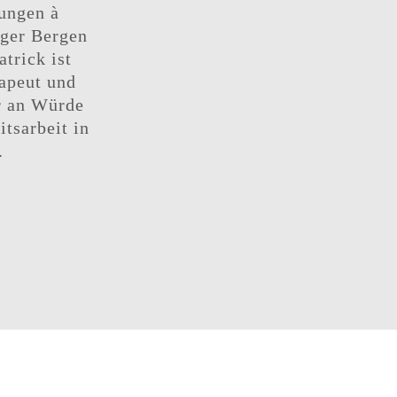
zungen à
rger Bergen
atrick ist
apeut und
er an Würde
itsarbeit in
.