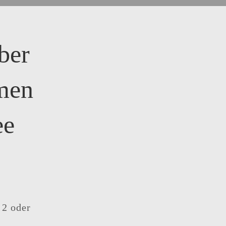
ber
men
ee
 2 oder