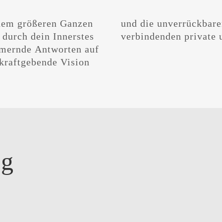
hem größeren Ganzen
 sowie die all das
 durch dein Innerstes
verbindenden private 
mmernde Antworten auf
 kraftgebende Vision
ng