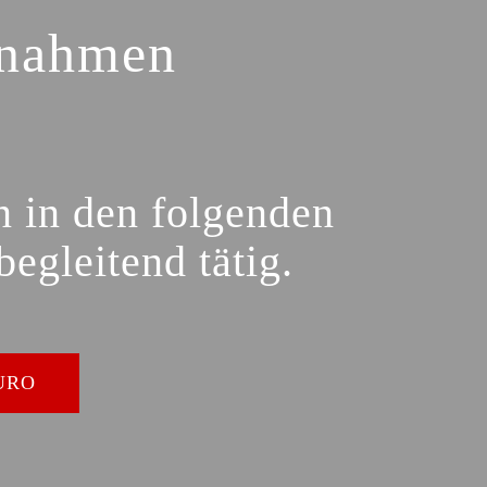
ßnahmen
n in den folgenden
egleitend tätig.
URO