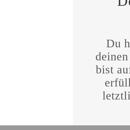
D
Du h
deinen
bist
au
erfül
letzt