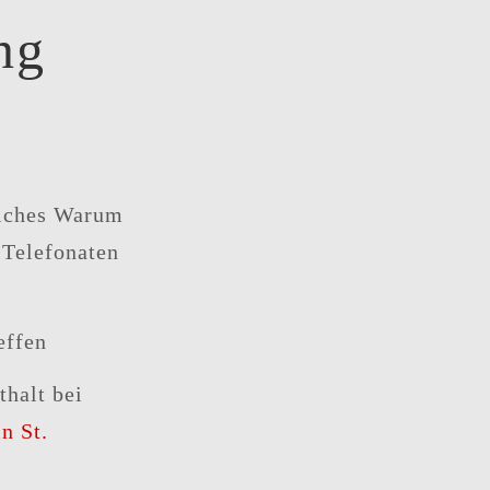
ng
liches Warum
-Telefonaten
effen
thalt bei
n St.