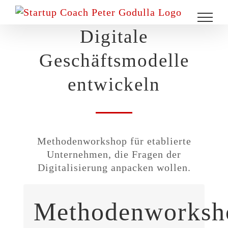
Zum
Inhalt
Digitale
springen
Geschäftsmodelle
entwickeln
Methodenworkshop
für etablierte
Unternehmen, die Fragen der
Digitalisierung anpacken wollen.
Methodenworksh
Dieser Workshop ist besonders
interessant für