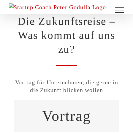
Zum
Inhalt
Die Zukunftsreise –
springen
Was kommt auf uns
zu?
Vortrag für Unternehmen, die gerne in
die Zukunft blicken wollen
Vortrag
Dieser Workshop ist besonders
interessant für
Führungskräfte, Unternehmer,