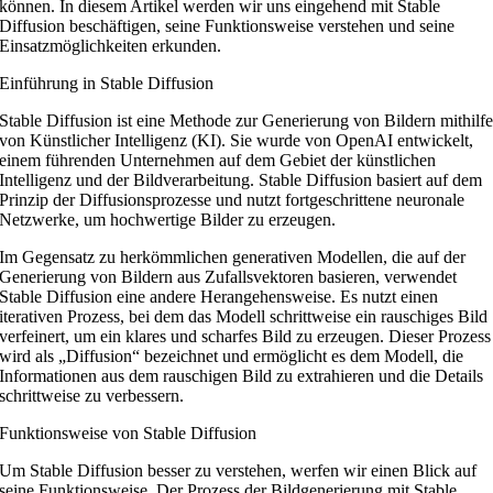
können. In diesem Artikel werden wir uns eingehend mit Stable
Diffusion beschäftigen, seine Funktionsweise verstehen und seine
Einsatzmöglichkeiten erkunden.
Einführung in Stable Diffusion
Stable Diffusion ist eine Methode zur Generierung von Bildern mithilf
von Künstlicher Intelligenz (KI). Sie wurde von OpenAI entwickelt,
einem führenden Unternehmen auf dem Gebiet der künstlichen
Intelligenz und der Bildverarbeitung. Stable Diffusion basiert auf dem
Prinzip der Diffusionsprozesse und nutzt fortgeschrittene neuronale
Netzwerke, um hochwertige Bilder zu erzeugen.
Im Gegensatz zu herkömmlichen generativen Modellen, die auf der
Generierung von Bildern aus Zufallsvektoren basieren, verwendet
Stable Diffusion eine andere Herangehensweise. Es nutzt einen
iterativen Prozess, bei dem das Modell schrittweise ein rauschiges Bild
verfeinert, um ein klares und scharfes Bild zu erzeugen. Dieser Prozess
wird als „Diffusion“ bezeichnet und ermöglicht es dem Modell, die
Informationen aus dem rauschigen Bild zu extrahieren und die Details
schrittweise zu verbessern.
Funktionsweise von Stable Diffusion
Um Stable Diffusion besser zu verstehen, werfen wir einen Blick auf
seine Funktionsweise. Der Prozess der Bildgenerierung mit Stable