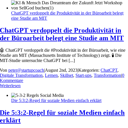
ChatGPT verdoppelt die Produktivität in der Büroarbeit belegt
eine Studie am MIT
ChatGPT verdoppelt die Produktivität in
der Büroarbeit belegt eine Studie am MIT
🤖 ChatGPT verdoppelt die #Produktivität in der Büroarbeit, wie eine
Studie am MIT (Massachusetts Institute of Technology) zeigt. 🧪 Die
MIT-Studie untersuchte ChatGPT bei [...]
Von
peter@startupcoach
|
August 2nd, 2023
|
Kategorien:
ChatCPT
,
Digitale Transformation
,
Lernen
,
Skillset
,
Start-ups
,
Transformation
|
0
Kommentare
Weiterlesen
Die 5:3:2-Regel für soziale Medien einfach erklärt
Die 5:3:2-Regel für soziale Medien einfach
erklärt