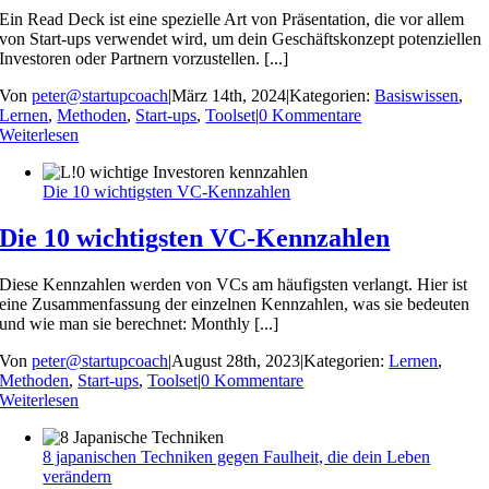
Ein Read Deck ist eine spezielle Art von Präsentation, die vor allem
von Start-ups verwendet wird, um dein Geschäftskonzept potenziellen
Investoren oder Partnern vorzustellen. [...]
Von
peter@startupcoach
|
März 14th, 2024
|
Kategorien:
Basiswissen
,
Lernen
,
Methoden
,
Start-ups
,
Toolset
|
0 Kommentare
Weiterlesen
Die 10 wichtigsten VC-Kennzahlen
Die 10 wichtigsten VC-Kennzahlen
Diese Kennzahlen werden von VCs am häufigsten verlangt. Hier ist
eine Zusammenfassung der einzelnen Kennzahlen, was sie bedeuten
und wie man sie berechnet: Monthly [...]
Von
peter@startupcoach
|
August 28th, 2023
|
Kategorien:
Lernen
,
Methoden
,
Start-ups
,
Toolset
|
0 Kommentare
Weiterlesen
8 japanischen Techniken gegen Faulheit, die dein Leben
verändern