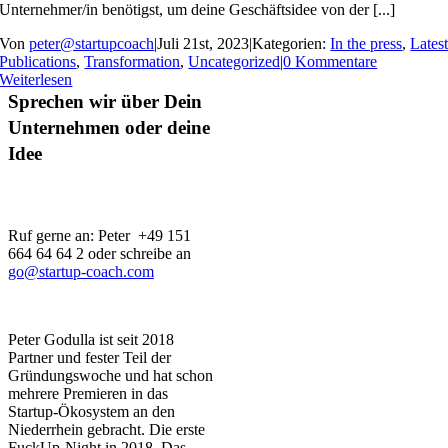
Unternehmer/in benötigst, um deine Geschäftsidee von der [...]
Von
peter@startupcoach
|
Juli 21st, 2023
|
Kategorien:
In the press
,
Lates
Publications
,
Transformation
,
Uncategorized
|
0 Kommentare
Weiterlesen
Sprechen wir über Dein
Unternehmen oder deine
Idee
Ruf gerne an: Peter +49 151
664 64 64 2 oder schreibe an
go@startup-coach.com
Peter Godulla ist seit 2018
Partner und fester Teil der
Gründungswoche und hat schon
mehrere Premieren in das
Startup-Ökosystem an den
Niederrhein gebracht. Die erste
FuckUp-Night in 2018. Das