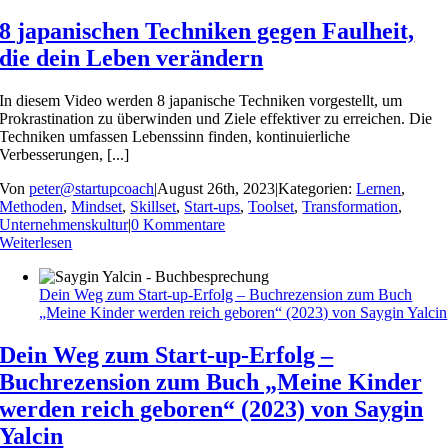
8 japanischen Techniken gegen Faulheit,
die dein Leben verändern
In diesem Video werden 8 japanische Techniken vorgestellt, um
Prokrastination zu überwinden und Ziele effektiver zu erreichen. Die
Techniken umfassen Lebenssinn finden, kontinuierliche
Verbesserungen, [...]
Von
peter@startupcoach
|
August 26th, 2023
|
Kategorien:
Lernen
,
Methoden
,
Mindset
,
Skillset
,
Start-ups
,
Toolset
,
Transformation
,
Unternehmenskultur
|
0 Kommentare
Weiterlesen
Dein Weg zum Start-up-Erfolg – Buchrezension zum Buch
„Meine Kinder werden reich geboren“ (2023) von Saygin Yalcin
Dein Weg zum Start-up-Erfolg –
Buchrezension zum Buch „Meine Kinder
werden reich geboren“ (2023) von Saygin
Yalcin