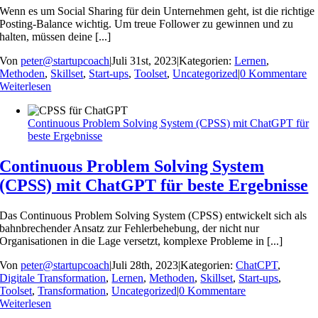
Wenn es um Social Sharing für dein Unternehmen geht, ist die richtige
Posting-Balance wichtig. Um treue Follower zu gewinnen und zu
halten, müssen deine [...]
Von
peter@startupcoach
|
Juli 31st, 2023
|
Kategorien:
Lernen
,
Methoden
,
Skillset
,
Start-ups
,
Toolset
,
Uncategorized
|
0 Kommentare
Weiterlesen
Continuous Problem Solving System (CPSS) mit ChatGPT für
beste Ergebnisse
Continuous Problem Solving System
(CPSS) mit ChatGPT für beste Ergebnisse
Das Continuous Problem Solving System (CPSS) entwickelt sich als
bahnbrechender Ansatz zur Fehlerbehebung, der nicht nur
Organisationen in die Lage versetzt, komplexe Probleme in [...]
Von
peter@startupcoach
|
Juli 28th, 2023
|
Kategorien:
ChatCPT
,
Digitale Transformation
,
Lernen
,
Methoden
,
Skillset
,
Start-ups
,
Toolset
,
Transformation
,
Uncategorized
|
0 Kommentare
Weiterlesen