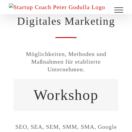
Zum
Inhalt
Digitales Marketing
springen
Möglichkeiten, Methoden und
Maßnahmen für etablierte
Unternehmen.
Workshop
Dieser Workshop ist besonders
interessant für
Unternehmer und Marketingleiter,
die ihr Marketing modernisieren
möchten.
SEO, SEA, SEM, SMM, SMA, Google