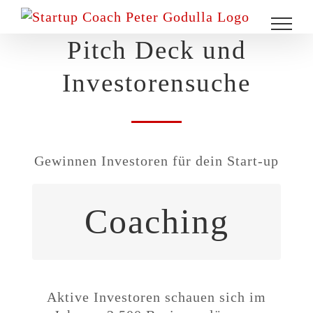
Zum
Inhalt
Pitch Deck und
springen
Investorensuche
Gewinnen Investoren für dein Start-up
Coaching
Besonders interessant für
Start-ups und Unternehmer, die
auf Invesorensuche sind.
Aktive Investoren schauen sich im