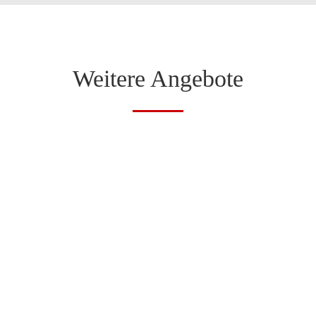
Weitere Angebote
Neue Absatzmethoden
Neue Absatzmethoden Workshop für
etablierte Unternehmen, die sich einen
perfekten Überblick verschaffen
wollen und Entscheidungshilfe suchen.